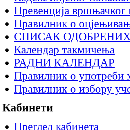
Превенција вршњачког
Правилник о оцјењивањ
СПИСАК ОДОБРЕНИХ
Календар такмичења
РАДНИ КАЛЕНДАР
Правилник о употреби 
Правилник о избору уче
Кабинети
Преглед кабинета