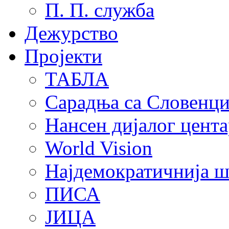
П. П. служба
Дежурство
Пројекти
ТАБЛА
Сарадња са Словенц
Нансен дијалог цента
World Vision
Најдемократичнија ш
ПИСА
ЈИЦА