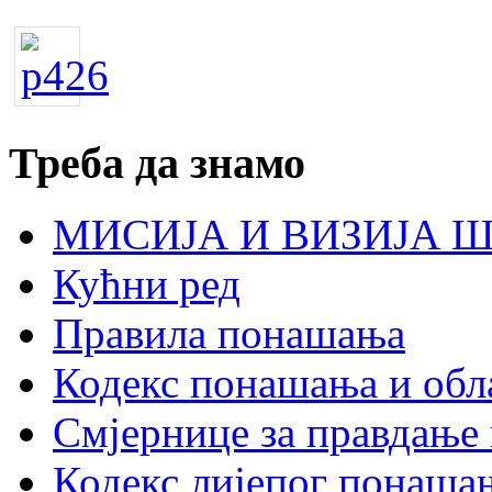
Треба да знамо
МИСИЈА И ВИЗИЈА 
Кућни ред
Правила понашања
Кодекс понашања и обл
Смјернице за правдање 
Кодекс лијепог понаша