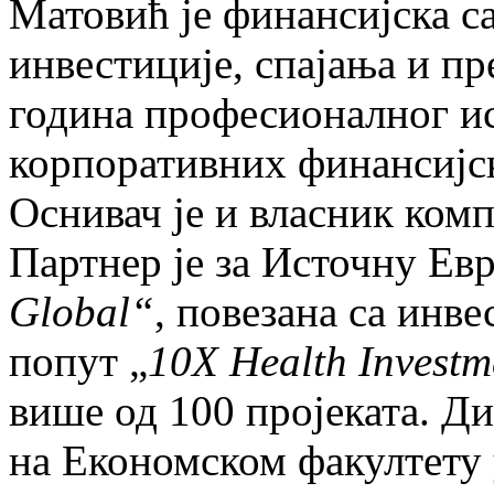
Матовић је финансијска са
инвестиције, спајања и п
година професионалног ис
корпоративних финансијск
Оснивач је и власник ком
Партнер је за Источну Ев
Global“
, повезана са инв
попут „
10X Health Investm
више од 100 пројеката. Д
на Економском факултету 