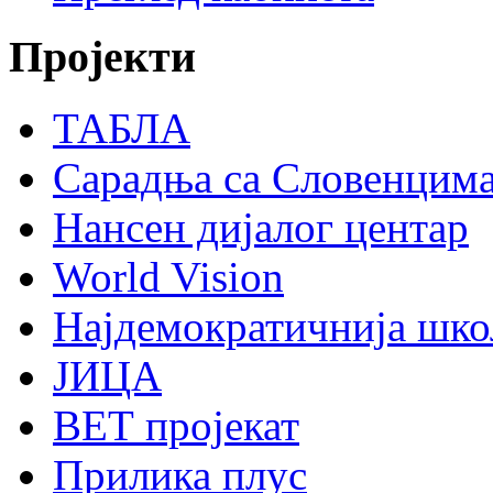
Пројекти
ТАБЛА
Сарадња са Словенцим
Нансен дијалог центар
World Vision
Најдемократичнија шко
ЈИЦА
ВЕТ пројекат
Прилика плус