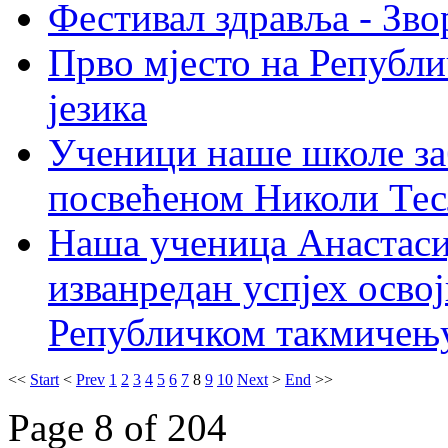
Фестивал здравља - Зво
Прво мјесто на Републ
језика
Ученици наше школе за
посвећеном Николи Те
Наша ученица Анастасиј
изванредан успјех осво
Републичком такмичењу
<<
Start
<
Prev
1
2
3
4
5
6
7
8
9
10
Next
>
End
>>
Page 8 of 204