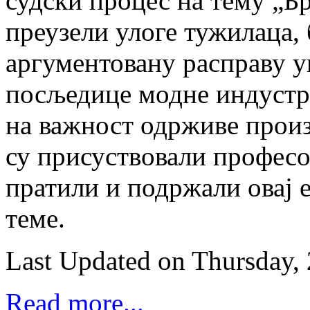
судски процес на тему „Бр
преузели улоге тужилаца, 
аргументовану расправу ук
посљедице модне индустри
на важност одрживе прои
су присуствовали професо
пратили и подржали овај 
теме.
Last Updated on Thursday, 
Read more...