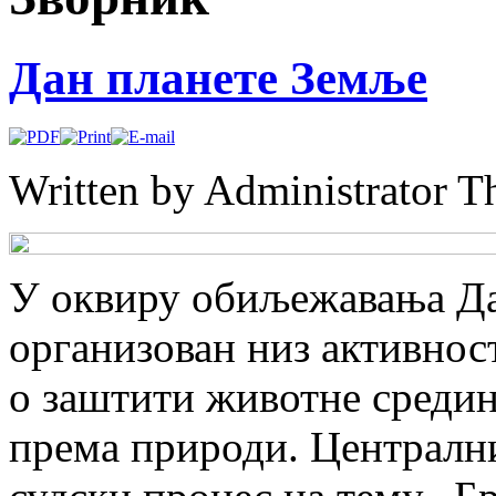
Дан планете Земље
Written by Administrator
Th
У оквиру обиљежавања Да
организован низ активнос
о заштити животне среди
према природи. Централни