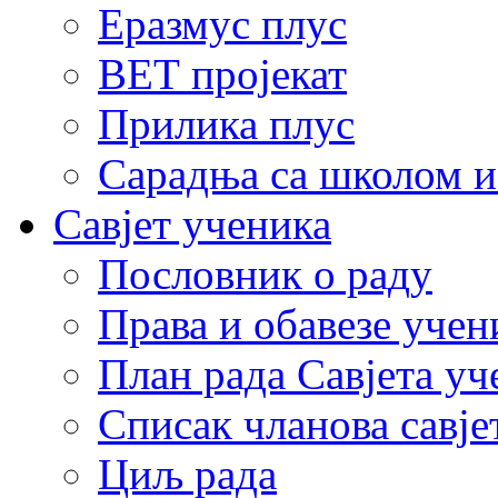
Еразмус плус
ВЕТ пројекат
Прилика плус
Сарадња са школом и
Савјет ученика
Пословник о раду
Права и обавезе учен
План рада Савјета уч
Списак чланова савје
Циљ рада