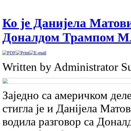
Ко је Данијела Матови
Доналдом Трампом М
Written by Administrator
Su
Заједно са америчком дел
стигла је и Данijела Матов
водила разговор са Дона