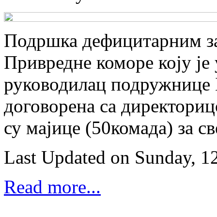
Подршка дефицитарним з
Привредне коморе коју је
руководилац подружнице Б
договорена са директори
су мајице (50комада) за св
Last Updated on Sunday, 1
Read more...