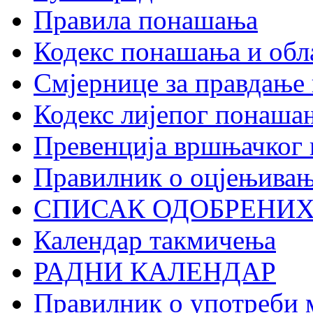
Правила понашања
Кодекс понашања и обл
Смјернице за правдање 
Кодекс лијепог понаша
Превенција вршњачког
Правилник о оцјењивањ
СПИСАК ОДОБРЕНИХ
Календар такмичења
РАДНИ КАЛЕНДАР
Правилник о употреби 