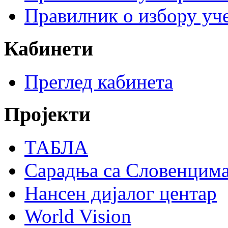
Правилник о избору уче
Кабинети
Преглед кабинета
Пројекти
ТАБЛА
Сарадња са Словенцим
Нансен дијалог центар
World Vision