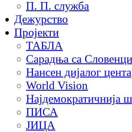
П. П. служба
Дежурство
Пројекти
ТАБЛА
Сарадња са Словенц
Нансен дијалог цента
World Vision
Најдемократичнија ш
ПИСА
ЈИЦА