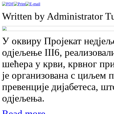
Written by Administrator
Tu
У оквиру Пројекат недјељ
одјељење III6, реализовал
шећера у крви, крвног при
је организована с циљем п
превенције дијабетеса, што
одјељења.
Read more...