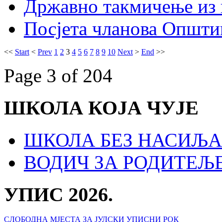
Државно такмичење из 
Посјета чланова Општи
<<
Start
<
Prev
1
2
3
4
5
6
7
8
9
10
Next
>
End
>>
Page 3 of 204
ШКОЛА КОЈА ЧУЈЕ
ШКОЛА БЕЗ НАСИЉА
ВОДИЧ ЗА РОДИТЕЉ
УПИС 2026.
СЛОБОДНА МЈЕСТА ЗА ЈУЛСКИ УПИСНИ РОК