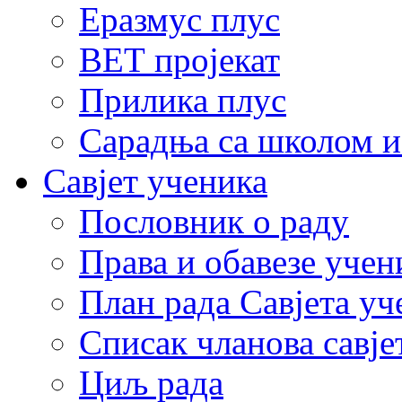
Еразмус плус
ВЕТ пројекат
Прилика плус
Сарадња са школом и
Савјет ученика
Пословник о раду
Права и обавезе учен
План рада Савјета уч
Списак чланова савје
Циљ рада