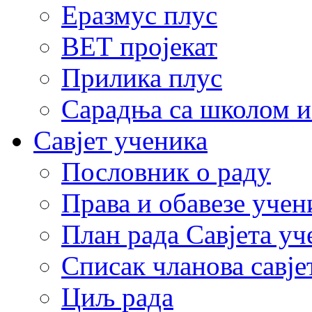
Еразмус плус
ВЕТ пројекат
Прилика плус
Сарадња са школом и
Савјет ученика
Пословник о раду
Права и обавезе учен
План рада Савјета уч
Списак чланова савје
Циљ рада