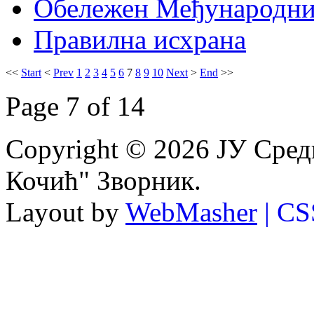
Обележен Међународни
Правилна исхрана
<<
Start
<
Prev
1
2
3
4
5
6
7
8
9
10
Next
>
End
>>
Page 7 of 14
Copyright © 2026 ЈУ Сре
Кочић" Зворник.
Layout by
WebMasher
| CS