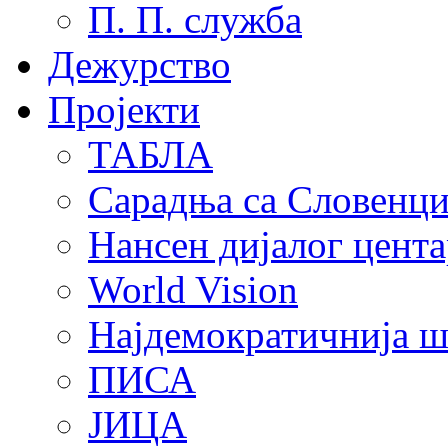
П. П. служба
Дежурство
Пројекти
ТАБЛА
Сарадња са Словенц
Нансен дијалог цента
World Vision
Најдемократичнија ш
ПИСА
ЈИЦА