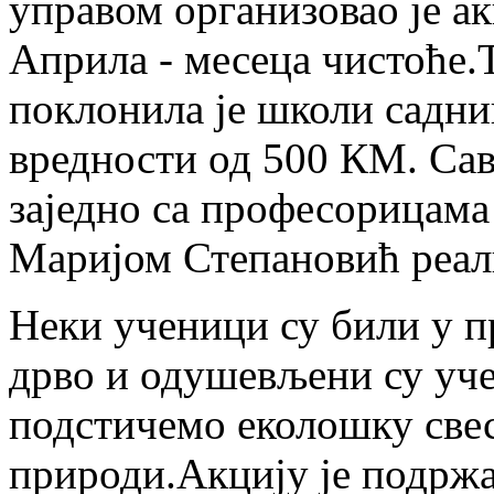
управом организовао је а
Априла - месеца чистоће.
поклонила је школи садни
вредности од 500 КМ. Сав
заједно са професорицам
Маријом Степановић реал
Неки ученици су били у п
дрво и одушевљени су уче
подстичемо еколошку свес
природи.Акцију је подржа