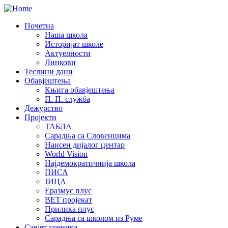
Почетна
Наша школа
Историјат школе
Актуелности
Линкови
Теслини дани
Обавјештења
Књига обавјештења
П. П. служба
Дежурство
Пројекти
ТАБЛА
Сарадња са Словенцима
Нансен дијалог центар
World Vision
Најдемократичнија школа
ПИСА
ЈИЦА
Еразмус плус
ВЕТ пројекат
Прилика плус
Сарадња са школом из Руме
Савјет ученика