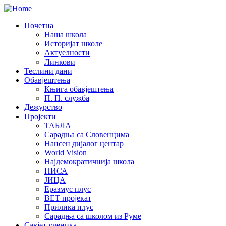
Почетна
Наша школа
Историјат школе
Актуелности
Линкови
Теслини дани
Обавјештења
Књига обавјештења
П. П. служба
Дежурство
Пројекти
ТАБЛА
Сарадња са Словенцима
Нансен дијалог центар
World Vision
Најдемократичнија школа
ПИСА
ЈИЦА
Еразмус плус
ВЕТ пројекат
Прилика плус
Сарадња са школом из Руме
Савјет ученика