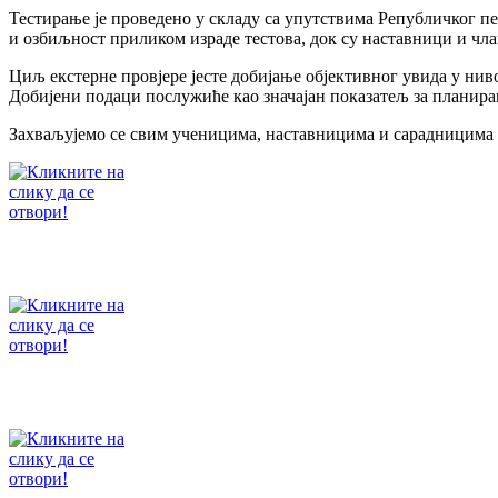
Тестирање је проведено у складу са упутствима Републичког п
и озбиљност приликом израде тестова, док су наставници и чла
Циљ екстерне провјере јесте добијање објективног увида у нив
Добијени подаци послужиће као значајан показатељ за планира
Захваљујемо се свим ученицима, наставницима и сарадницима к