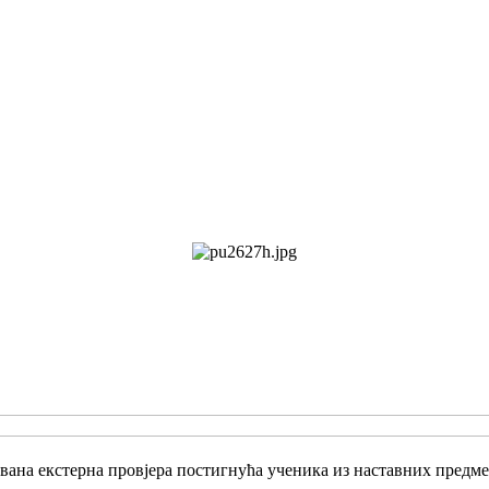
ована екстерна провјера постигнућа ученика из наставних предмет