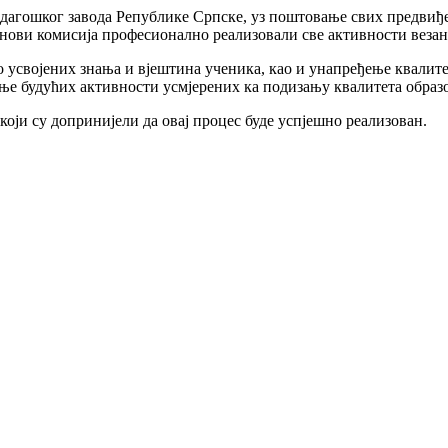
едагошког завода Републике Српске, уз поштовање свих предвиђ
нови комисија професионално реализовали све активности везане
о усвојених знања и вјештина ученика, као и унапређење квалите
ње будућих активности усмјерених ка подизању квалитета образ
оји су допринијели да овај процес буде успјешно реализован.