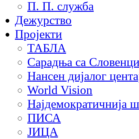
П. П. служба
Дежурство
Пројекти
ТАБЛА
Сарадња са Словенц
Нансен дијалог цента
World Vision
Најдемократичнија ш
ПИСА
ЈИЦА