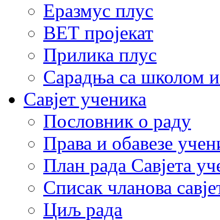
Еразмус плус
ВЕТ пројекат
Прилика плус
Сарадња са школом и
Савјет ученика
Пословник о раду
Права и обавезе учен
План рада Савјета уч
Списак чланова савје
Циљ рада