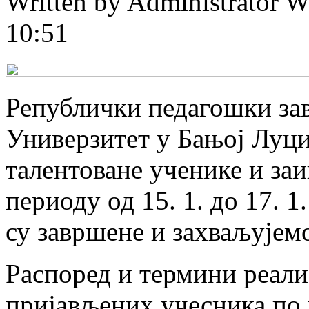
Written by Administrator
W
10:51
Републички педагошки за
Универзитет у Бањој Луци
талентоване ученике и за
периоду од 15. 1. до 17. 1
су завршене и захваљујем
Распоред и термини реали
пријављених учесника по 