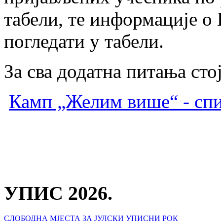
табели, те информације 
погледати у табели.
За сва додатна питања сто
Камп „Желим више“ - сп
УПИС 2026.
СЛОБОДНА МЈЕСТА ЗА ЈУЛСКИ УПИСНИ РОК