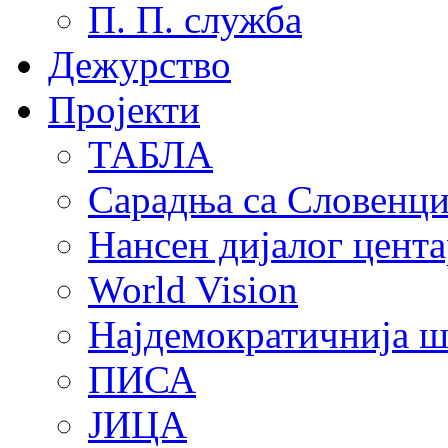
П. П. служба
Дежурство
Пројекти
ТАБЛА
Сарадња са Словенц
Нансен дијалог цента
World Vision
Најдемократичнија ш
ПИСА
ЈИЦА