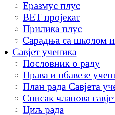
Еразмус плус
ВЕТ пројекат
Прилика плус
Сарадња са школом и
Савјет ученика
Пословник о раду
Права и обавезе учен
План рада Савјета уч
Списак чланова савје
Циљ рада