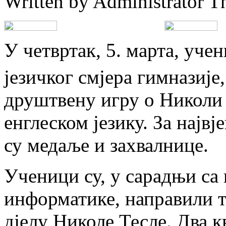
Written by Administrator
T
У четвртак, 5. марта, уче
језичког смјера гимназије
друштвену игру о Николи
енглеском језику. За нај
су медаље и захвалнице.
Ученици су, у сарадњи са
информатике, направили т
дјелу Николе Тесле. Два 