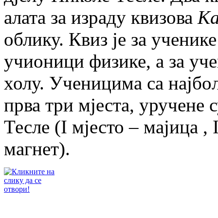
алата за израду квизова
Ka
облику. Квиз је за ученике
учионици физике, а за уче
холу. Ученицима са најбо
прва три мјеста, уручене 
Тесле (I мјесто – мајица , 
магнет).