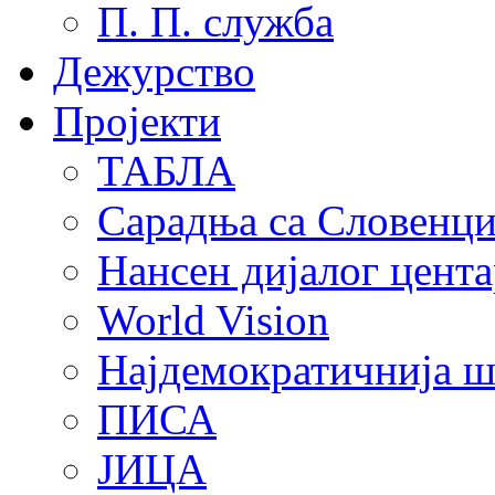
П. П. служба
Дежурство
Пројекти
ТАБЛА
Сарадња са Словенц
Нансен дијалог цента
World Vision
Најдемократичнија ш
ПИСА
ЈИЦА