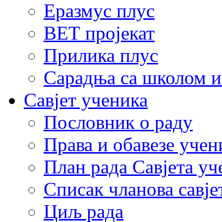
Еразмус плус
ВЕТ пројекат
Прилика плус
Сарадња са школом и
Савјет ученика
Пословник о раду
Права и обавезе учен
План рада Савјета уч
Списак чланова савје
Циљ рада