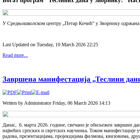
Богат програм "Теслиних дана у Зворнику: "Наст
У Средњошколском центру „Петар Кочић“ у Зворнику одржана ј
Last Updated on Tuesday, 10 March 2026 22:25
Read more...
Завршенa манифестација „Теслини дани
Written by Administrator
Friday, 06 March 2026 14:13
Данас, 6. марта 2026. године, свечано је обиљежен завршни д
највећих српских и свјетских научника. Током манифестације
радова, презентацијама, пројекцијама филмова, квизовима, дру