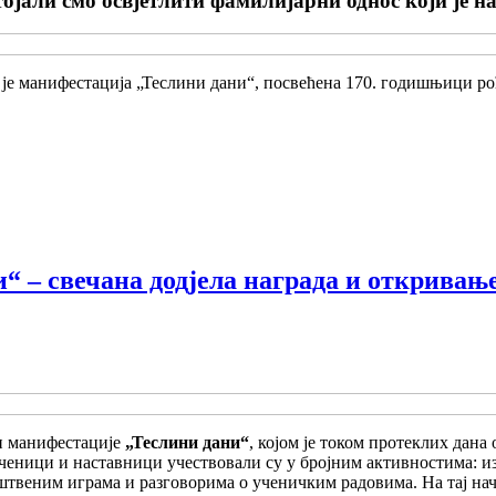
ојали смо освјетлити фамилијарни однос који је 
е манифестација „Теслини дани“, посвећена 170. годишњици ро
“ – свечана додјела награда и откривањ
ан манифестације
„Теслини дани“
, којом је током протеклих дан
 ученици и наставници учествовали су у бројним активностима:
штвеним играма и разговорима о ученичким радовима. На тај нач