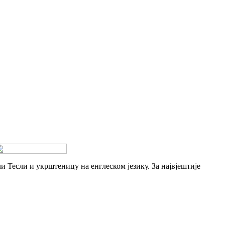
и Тесли и укрштеницу на енглеском језику. За највјештије