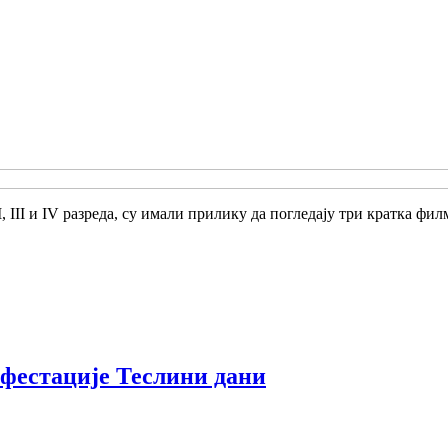
I, III и IV разреда, су имали прилику да погледају три кратка ф
ифестације Теслини дани