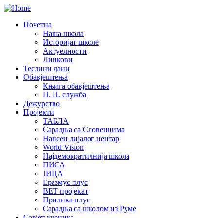
Почетна
Наша школа
Историјат школе
Актуелности
Линкови
Теслини дани
Обавјештења
Књига обавјештења
П. П. служба
Дежурство
Пројекти
ТАБЛА
Сарадња са Словенцима
Нансен дијалог центар
World Vision
Најдемократичнија школа
ПИСА
ЈИЦА
Еразмус плус
ВЕТ пројекат
Прилика плус
Сарадња са школом из Руме
Савјет ученика