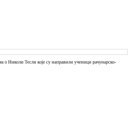
илма о Николи Тесли које су направили ученици рачунарско-