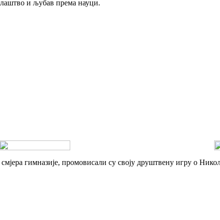
алаштво и љубав према науци.
 смјера гимназије, промовисали су своју друштвену игру о Никол