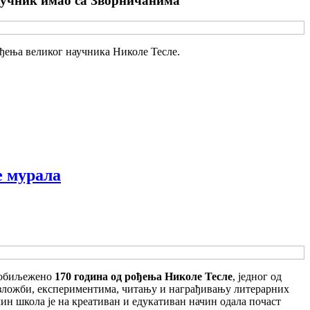
научник имао са Зворничанима
ђења великог научника Николе Тесле.
е мурала
а обиљежено
170 година од рођења Николе Тесле
, једног од
 изложби, експериментима, читању и награђивању литерарних
ин школа је на креативан и едукативан начин одала почаст