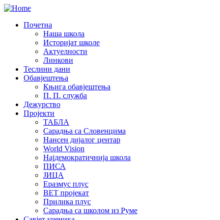
Почетна
Наша школа
Историјат школе
Актуелности
Линкови
Теслини дани
Обавјештења
Књига обавјештења
П. П. служба
Дежурство
Пројекти
ТАБЛА
Сарадња са Словенцима
Нансен дијалог центар
World Vision
Најдемократичнија школа
ПИСА
ЈИЦА
Еразмус плус
ВЕТ пројекат
Прилика плус
Сарадња са школом из Руме
Савјет ученика