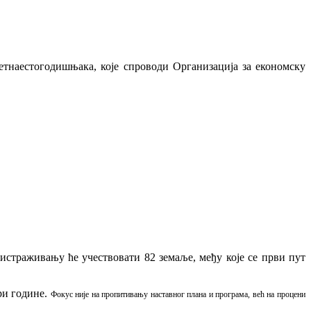
тнаестогодишњака, које спроводи Организација за економску
 истраживању ће учествовати 82 земаље, међу које се први пут
ри године.
Фокус није на пропитивању наставног плана и програма, већ на процени