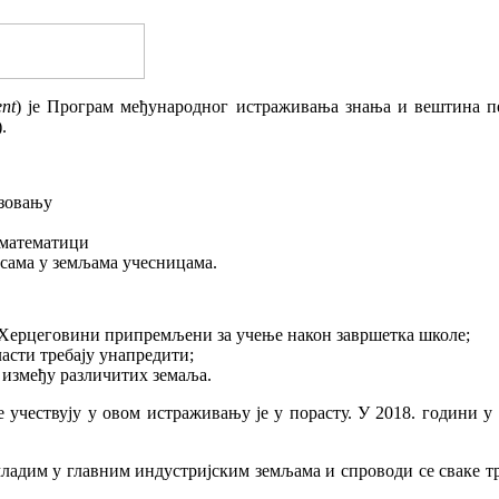
ent
) је Програм међународног истраживања знања и вештина пе
.
азовању
 математици
сама у земљама учесницама.
 Херцеговини припремљени за учење након завршетка школе;
асти требају унапредити;
 између различитих земаља.
 учествују у овом истраживању је у порасту. У 2018. години у
ладим у главним индустријским земљама и спроводи се сваке т