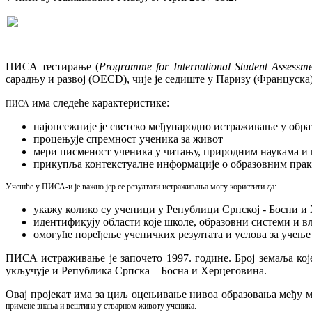
ПИСА тестирање (
Programme for International Student Assessm
сарадњу и развој (OECD), чије је седиште у Паризу (Француска)
има следеће карактеристике:
ПИСА
најопсежније је светско међународно истраживање у обр
процењује спремност ученика за живот
мери писменост ученика у читању, природним наукама и
прикупља контекстуалне информације о образовним прак
Учешће у ПИСА-и је важно јер се резултати истраживања могу користити да:
укажу колико су ученици у Републици Српској - Босни и
идентификују области које школе, образовни системи и вл
омогуће поређење ученичких резултата и услова за учење
ПИСА истраживање је започето 1997. године. Број земаља које
укључује и Република Српска – Босна и Херцеговина.
Овај пројекат има за циљ оцењивање нивоа образовања међу м
примене знања и вештина у стварном животу ученика.