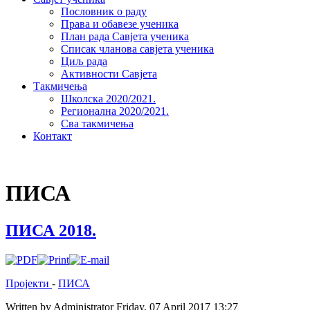
Пословник о раду
Права и обавезе ученика
План рада Савјета ученика
Списак чланова савјета ученика
Циљ рада
Активности Савјета
Такмичења
Школска 2020/2021.
Регионална 2020/2021.
Сва такмичења
Контакт
ПИСА
ПИСА 2018.
Пројекти
-
ПИСА
Written by Administrator
Friday, 07 April 2017 13:27