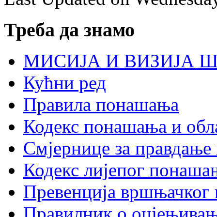
Треба да знамо
МИСИЈА И ВИЗИЈА 
Кућни ред
Правила понашања
Кодекс понашања и обл
Смјернице за правдање 
Кодекс лијепог понаша
Превенција вршњачког
Правилник о оцјењивањ