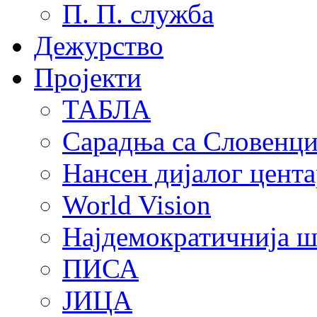
П. П. служба
Дежурство
Пројекти
ТАБЛА
Сарадња са Словенц
Нансен дијалог цента
World Vision
Најдемократичнија ш
ПИСА
ЈИЦА