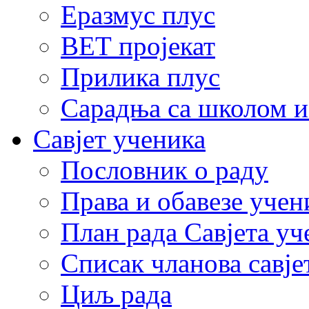
Еразмус плус
ВЕТ пројекат
Прилика плус
Сарадња са школом и
Савјет ученика
Пословник о раду
Права и обавезе учен
План рада Савјета уч
Списак чланова савје
Циљ рада