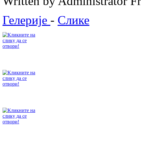
Written by Administrator
F
Гелерије
-
Слике