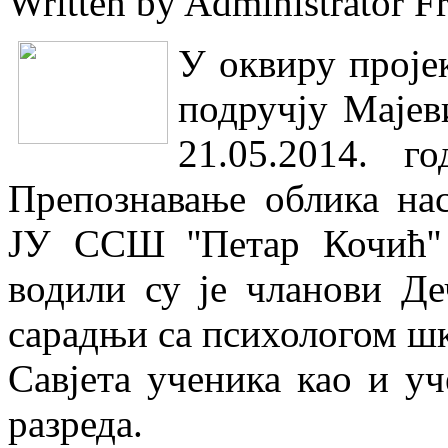
Written by Administrator
F
У оквиру проје
подручју Мајев
21.05.2014. г
Препознавање облика на
ЈУ ССШ ''Петар Кочић''
водили су је чланови Де
сарадњи са психологом шк
Савјета ученика као и у
разреда.