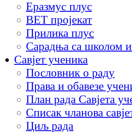
Еразмус плус
ВЕТ пројекат
Прилика плус
Сарадња са школом и
Савјет ученика
Пословник о раду
Права и обавезе учен
План рада Савјета уч
Списак чланова савје
Циљ рада