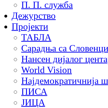
П. П. служба
Дежурство
Пројекти
ТАБЛА
Сарадња са Словенц
Нансен дијалог цента
World Vision
Најдемократичнија ш
ПИСА
ЈИЦА