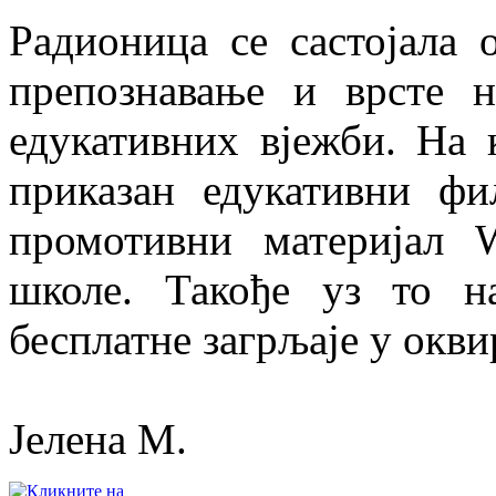
Радионица се састојала о
препознавање и врсте 
едукативних вјежби. На 
приказан едукативни фи
промотивни материјал
школе. Такође уз то 
бесплатне загрљаје у окв
Јелена М.