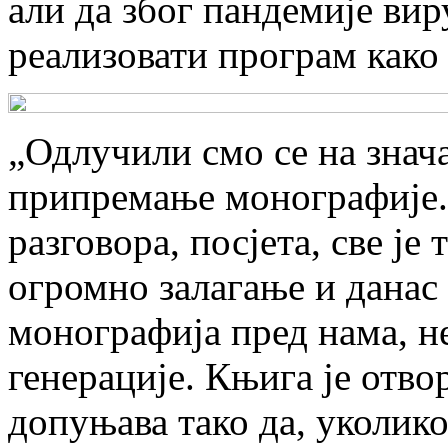
али да због пандемије вир
реализовати програм како
„Одлучили смо се на значај
припремање монографије. 
разговора, посјета, све је
огромно залагање и данас 
монографија пред нама, н
генерације. Књига је отво
допуњава тако да, уколик