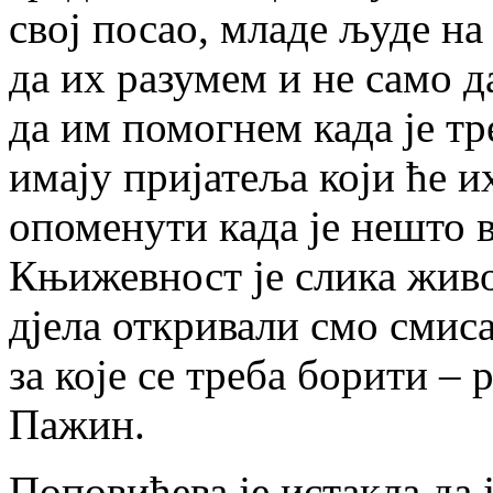
свој посао, младе људе на
да их разумем и не само д
да им помогнем када је тр
имају пријатеља који ће и
опоменути када је нешто 
Књижевност је слика жив
дјела откривали смо смис
за које се треба борити – 
Пажин.
Поповићева је истакла да