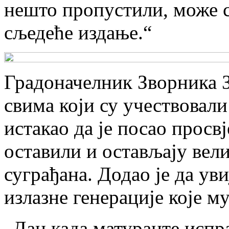
нешто пропустили, може 
сљедеће издање.“
Градоначелник Зворника З
свима који су учествовали
истакао да је посао просв
оставили и остављају вел
суграђана. Додао је да ув
излазне генерације које м
„Дан када матуранте испр