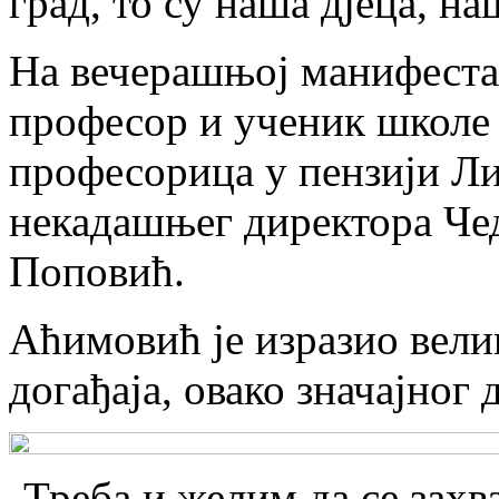
град, то су наша дјеца, на
На вечерашњој манифеста
професор и ученик школе
професорица у пензији Ли
некадашњег директора Чед
Поповић.
Аћимовић је изразио вели
догађаја, овако значајног 
„Треба и желим да се зах