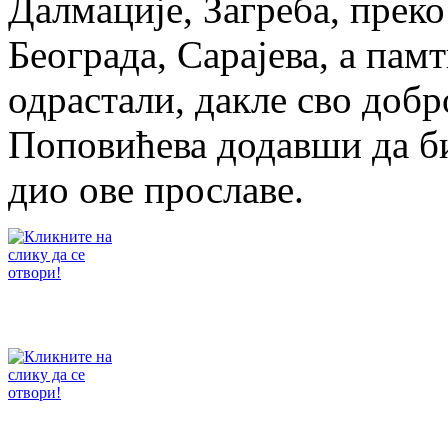
Далмације, Загреба, прек
Београда, Сарајева, а памт
одрастали, дакле сво доб
Поповићева додавши да би
дио ове прославе.