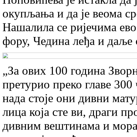
окупљања и да је веома ср
Нашалила се ријечима ево
фору, Чедина леђа и даље 
„За ових 100 година Зворн
претурио преко главе 300 
нада стоје они дивни мат
лица која сте ви, драги п
дивним вештинама и морал