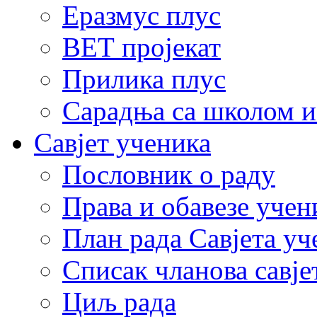
Еразмус плус
ВЕТ пројекат
Прилика плус
Сарадња са школом и
Савјет ученика
Пословник о раду
Права и обавезе учен
План рада Савјета уч
Списак чланова савје
Циљ рада