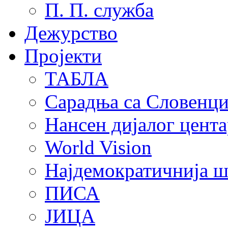
П. П. служба
Дежурство
Пројекти
ТАБЛА
Сарадња са Словенц
Нансен дијалог цента
World Vision
Најдемократичнија ш
ПИСА
ЈИЦА