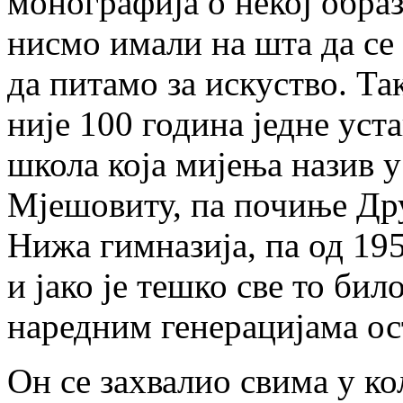
монографија о некој образ
нисмо имали на шта да се
да питамо за искуство. Так
није 100 година једне уста
школа која мијења назив у
Мјешовиту, па почиње Друг
Нижа гимназија, па од 19
и јако је тешко све то би
наредним генерацијама ос
Он се захвалио свима у ко