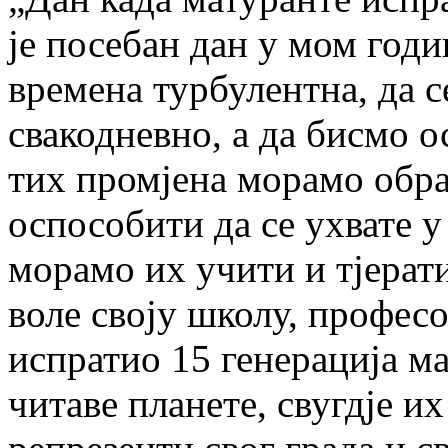
је посебан дан у мом год
времена турбулентна, да с
свакодневно, а да бисмо о
тих промјена морамо обра
оспособити да се ухвате 
морамо их учити и тјерати
воле своју школу, професо
испратио 15 генерација ма
читаве планете, свугдје их