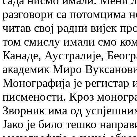
сада нисмо имали. Мени л
разговори са потомцима 
читав свој радни вијек пр
том смислу имали смо ко
Канаде, Аустралије, Беогр
академик Миро Вуксановић
Монографија је регистар 
писмености. Кроз моногр
Зворник има од успјешних
Јако је било тешко направи