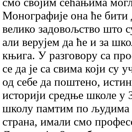
смо својим сећањима мог
Монографије она ће бити 
велико задовољство што су
али верујем да ће и за шк
књига. У разговору са пр
се да је са свима који су 
од себе да поштено, исти
историји средње школе у 
школу памтим по људима к
страна, имали смо профес