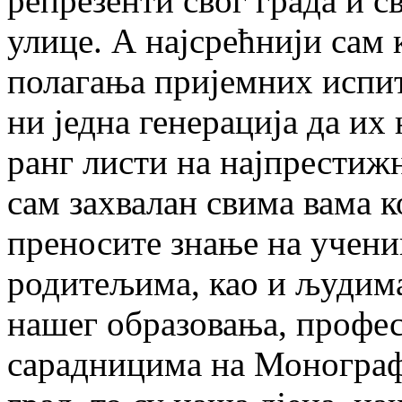
репрезенти свог града и с
улице. А најсрећнији сам 
полагања пријемних испит
ни једна генерација да их
ранг листи на најпрестиж
сам захвалан свима вама к
преносите знање на учени
родитељима, као и људима
нашег образовања, профе
сарадницима на Монографиј