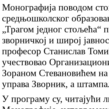
Монографија поводом сто
средњошколског образова
„Трагом једног стољећа“ п
зворничкој и широј јавно
професор Станислав Томић
учествовао Организацион
Зораном Стевановићем на 
управа Зворник, а штампа
У програму су, читајући л