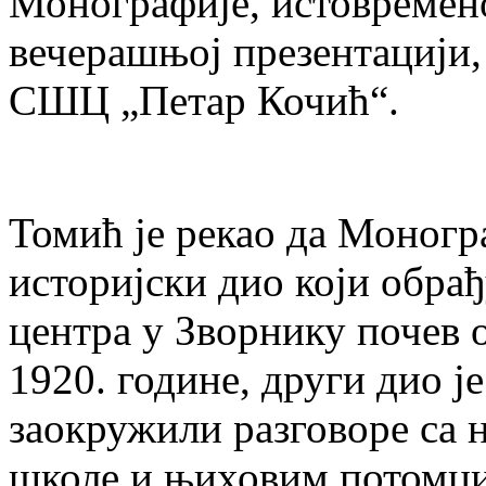
Монографије, истовремено
вечерашњој презентацији
СШЦ „Петар Кочић“.
Томић је рекао да Моногр
историјски дио који обра
центра у Зворнику почев 
1920. године, други дио ј
заокружили разговоре са
школе и њиховим потомци