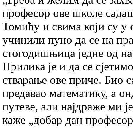
професор ове школе сада
Томићу и свима који су у
учинили пуно да се на пр
стогодишњица једне од на
Прилика је и да се сјетим
стварање ове приче. Био 
предавао математику, а он
путеве, али најдраже ми ј
каже „добар дан професор