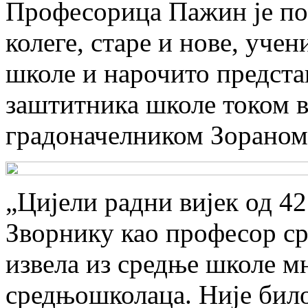
Професорица Пажин је позд
колеге, старе и нове, уче
школе и нарочито предста
заштитника школе током ви
градоначелником Зораном
„Цијели радни вијек од 42
Зворнику као професор ср
извела из средње школе м
средњошколаца. Није било 