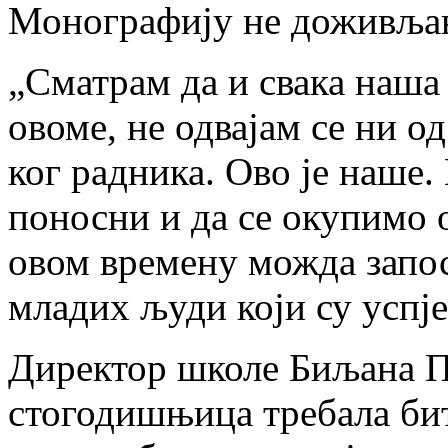
Монографију не доживљава
„Сматрам да и свака наша
овоме, не одвајам се ни од
ког радника. Ово је наше.
поносни и да се окупимо о
овом времену можда запос
младих људи који су успје
Директор школе Биљана Пи
стогодишњица требала би