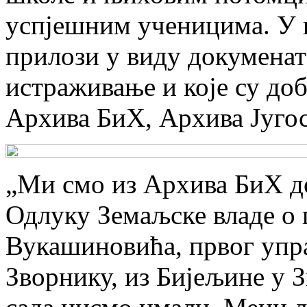
успјешним ученицима. У њ
прилози у виду докуменат
истраживање и које су доб
Архива БиХ, Архива Југос
„Ми смо из Архива БиХ д
Одлуку Земаљске владе о
Вукашиновића, првог упр
Зворнику, из Бијељине у З